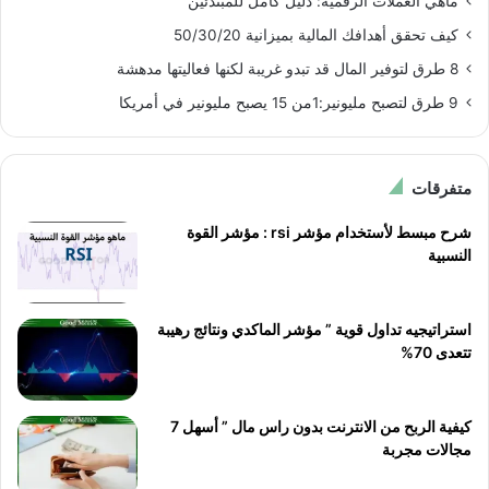
ماهي العملات الرقمية: دليل كامل للمبتدئين
كيف تحقق أهدافك المالية بميزانية 50/30/20
8 طرق لتوفير المال قد تبدو غريبة لكنها فعاليتها مدهشة
9 طرق لتصبح مليونير:1من 15 يصبح مليونير في أمريكا
متفرقات
شرح مبسط لأستخدام مؤشر rsi : مؤشر القوة
النسبية
استراتيجيه تداول قوية ” مؤشر الماكدي ونتائج رهيبة
تتعدى 70%
كيفية الربح من الانترنت بدون راس مال ” أسهل 7
مجالات مجربة