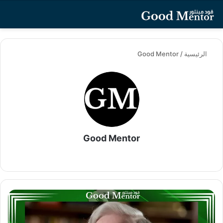
بحث عن
تسجيل الدخو
الق
الرئيسية
/
Good Mentor
Good Mentor
موقع
الويب