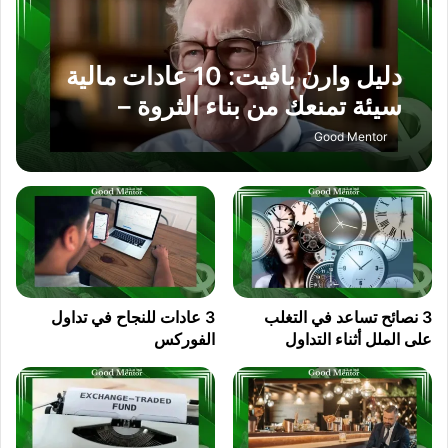
دليل وارن بافيت: 10 عادات مالية
سيئة تمنعك من بناء الثروة –
وكيفية التخلص منها
Good Mentor
3 نصائح تساعد في التغلب
3 عادات للنجاح في تداول
على الملل أثناء التداول
الفوركس