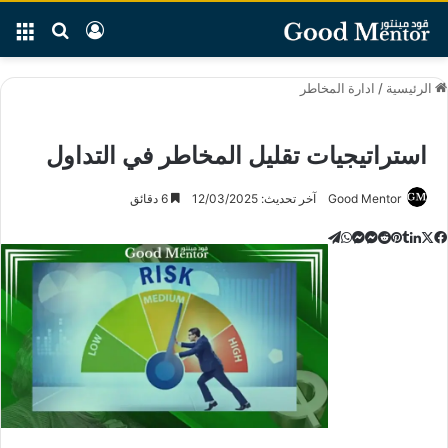
بحث عن
تسجيل الدخو
الق
الرئيسية
/
ادارة المخاطر
استراتيجيات تقليل المخاطر في التداول
Good Mentor
آخر تحديث: 12/03/2025
6 دقائق
‫X
تيلقرام
لينكدإن
ماسنجر
ماسنجر
واتساب
فيسبوك
بينتيريست