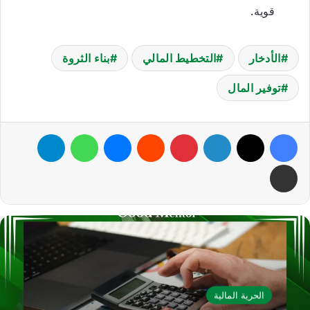
قوية.
الأدخار
التخطيط المالي
بناء الثروة
توفير المال
فيسبوك
‫X
لينكدإن
بينتيريست
ماسنجر
واتساب
تيلقرام
مشاركة عبر البريد
الحرية المالية