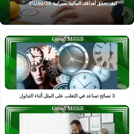
كيف تحقق أهدافك المالية بميزانية 50/30/20
3
نصائح
تساعد
في
التغلب
على
الملل
أثناء
التداول
3 نصائح تساعد في التغلب على الملل أثناء التداول
7
عادات
سيئة
تمنعك
من