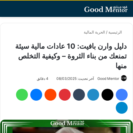
بحث عن
تسجيل الدخو
الق
الرئيسية
/
الحرية المالية
دليل وارن بافيت: 10 عادات مالية سيئة
تمنعك من بناء الثروة – وكيفية التخلص
منها
Good Mentor
آخر تحديث: 08/03/2025
4 دقائق
فيسبوك
‫X
لينكدإن
بينتيريست
ماسنجر
واتساب
تيلقرام