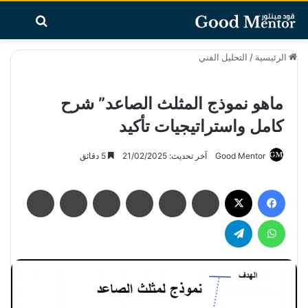
بحث عن
تسجيل الدخو
القائ
الرئيسية
/
التحليل الفني
ماهو نموذج المثلث الصاعد” شرح
كامل واستراتيجيات تأكيد
Good Mentor
آخر تحديث: 21/02/2025
5 دقائق
فيسبوك
‫X
لينكدإن
بينتيريست
ماسنجر
ماسنجر
واتساب
تيلقرام