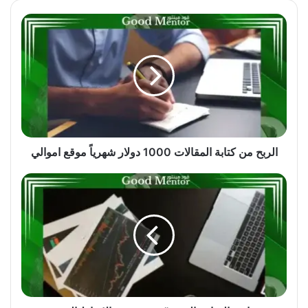
الربح
من
كتابة
المقالات
1000
دولار
شهرياً
موقع
اموالي
الربح من كتابة المقالات 1000 دولار شهرياً موقع اموالي
ماهي
النماذج
الفنية
"
شرح
جميع
الانماط
الفنية