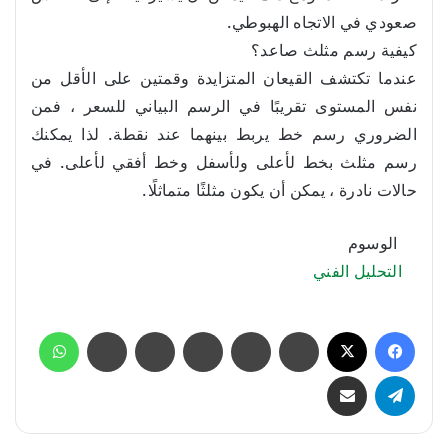
صعودي في الاتجاه الهبوطي.
كيفية رسم مثلث صاعد؟
عندما تكتشف القيعان المتزايدة وقمتين على الأقل من
نفس المستوى تقريبًا في الرسم البياني للسعر ، فمن
الضروري رسم خط يربط بينهما عند نقطة. لذا يمكنك
رسم مثلث بخط لأعلى ولأسفل وخط أفقي لأعلى. في
حالات نادرة ، يمكن أن يكون مثلثًا متماثلًا.
الوسوم
التحليل الفني
فيسبوك
‫X
لينكدإن
بينتيريست
ماسنجر
ماسنجر
واتساب
تيلقرام
مشاركة عبر البريد