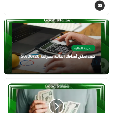
مشاركة عبر البريد
الحرية المالية
كيف تحقق أهدافك المالية بميزانية 50/30/20
9
طرق
لتصبح
مليونير:1من
15
يصبح