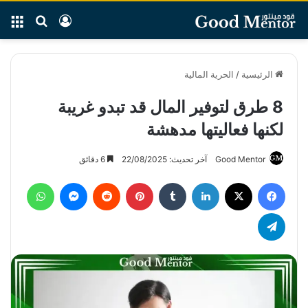
بحث عن
تسجيل الدخو
الق
الرئيسية
/
الحرية المالية
8 طرق لتوفير المال قد تبدو غريبة
لكنها فعاليتها مدهشة
Good Mentor
آخر تحديث: 22/08/2025
6 دقائق
فيسبوك
‫X
لينكدإن
بينتيريست
ماسنجر
واتساب
تيلقرام