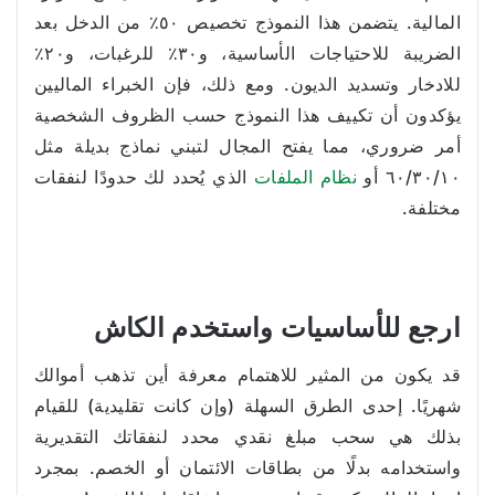
المالية. يتضمن هذا النموذج تخصيص ٥٠٪ من الدخل بعد
الضريبة للاحتياجات الأساسية، و٣٠٪ للرغبات، و٢٠٪
للادخار وتسديد الديون. ومع ذلك، فإن الخبراء الماليين
يؤكدون أن تكييف هذا النموذج حسب الظروف الشخصية
أمر ضروري، مما يفتح المجال لتبني نماذج بديلة مثل
٦٠/٣٠/١٠ أو
نظام الملفات
الذي يُحدد لك حدودًا لنفقات
مختلفة.
ارجع للأساسيات واستخدم الكاش
قد يكون من المثير للاهتمام معرفة أين تذهب أموالك
شهريًا. إحدى الطرق السهلة (وإن كانت تقليدية) للقيام
بذلك هي سحب مبلغ نقدي محدد لنفقاتك التقديرية
واستخدامه بدلًا من بطاقات الائتمان أو الخصم. بمجرد