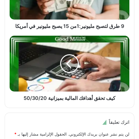
مليونير
في
أمريكا
9 طرق لتصبح مليونير:1من 15 يصبح مليونير في أمريكا
كيف
تحقق
أهدافك
المالية
بميزانية
50/30/20
كيف تحقق أهدافك المالية بميزانية 50/30/20
اترك تعليقاً
لن يتم نشر عنوان بريدك الإلكتروني.
الحقول الإلزامية مشار إليها بـ
*