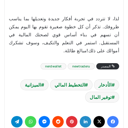
لذا، لا تتردد في تجربة أفكار جديدة وتعديلها بما يناسب
ظروفك. تذكر أن كل خطوة صغيرة تقوم بها اليوم يمكن
أن تسهم في بناء أساس قوي لصحتك المالية في
المستقبل. استمر في التعلم والتكيف، وسوف تشكرك
أموالك على ذلك!مبالغ طائلة.
المصدر
newtraderu
nerdwallet
الأدخار
التخطيط المالي
الميزانية
توفير المال
فيسبوك
‫X
لينكدإن
بينتيريست
ماسنجر
واتساب
تيلقرام